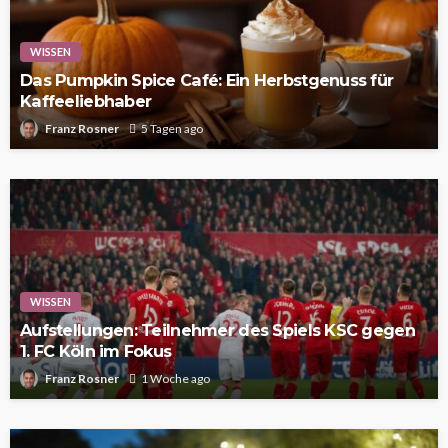
WISSEN
Das Pumpkin Spice Café: Ein Herbstgenuss für
Kaffeeliebhaber
Franz Rosner
5 Tagen ago
WISSEN
Aufstellungen: Teilnehmer des Spiels KSC gegen
1. FC Köln im Fokus
Franz Rosner
1 Woche ago