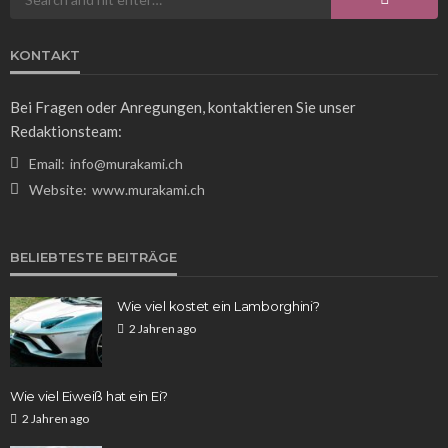
Franz Rosner
3 Tagen ago
17
KONTAKT
Bei Fragen oder Anregungen, kontaktieren Sie unser
Redaktionsteam:
Email:
info@murakami.ch
Website:
www.murakami.ch
WISSEN
BELIEBTESTE BEITRÄGE
Das Pumpkin Spice Café: Ein Herbstgenuss für
Kaffeeliebhaber
Wie viel kostet ein Lamborghini?
Franz Rosner
5 Tagen ago
16
2 Jahren ago
Wie viel Eiweiß hat ein Ei?
2 Jahren ago