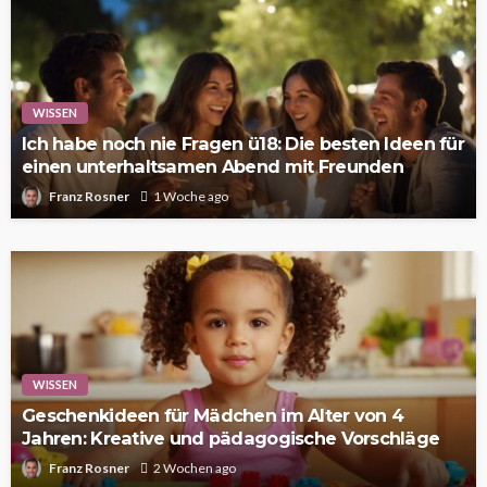
WISSEN
Ich habe noch nie Fragen ü18: Die besten Ideen für
einen unterhaltsamen Abend mit Freunden
Franz Rosner
1 Woche ago
WISSEN
Geschenkideen für Mädchen im Alter von 4
Jahren: Kreative und pädagogische Vorschläge
Franz Rosner
2 Wochen ago