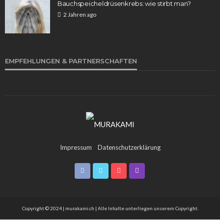
Bauchspeicheldrüsenkrebs: wie stirbt man?
2 Jahren ago
WISSEN
Aufstellungen: Teilnehmer des Spiels KSC gegen
EMPFEHLUNGEN & PARTNERSCHAFTEN
1. FC Köln im Fokus
Franz Rosner
1 Woche ago
28
Impressum
Datenschutzerklärung
Copyright © 2024 | murakami.ch | Alle Inhalte unterliegen unserem Copyright.