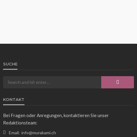
SUCHE
WISSEN
325 Fahrenheit in Celsius umrechnen: So
funktioniert die Temperaturumwandlung
Franz Rosner
3 Tagen ago
17
KONTAKT
Bei Fragen oder Anregungen, kontaktieren Sie unser
Redaktionsteam:
Email:
info@murakami.ch