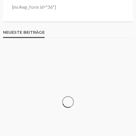
[mc4wp_form id="36"]
NEUESTE BEITRÄGE
WISSEN
Filme und Serien von Sebastian Stan: Ein Blick auf
seine beeindruckende Karriere und besten Rollen
Franz Rosner
10 Stunden ago
4