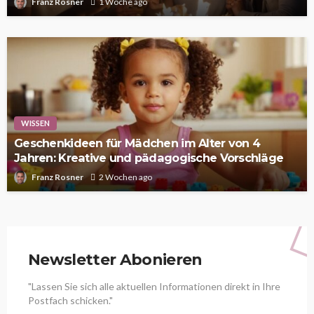
Franz Rosner
1 Woche ago
WISSEN
Geschenkideen für Mädchen im Alter von 4
Jahren: Kreative und pädagogische Vorschläge
Franz Rosner
2 Wochen ago
Newsletter Abonieren
"Lassen Sie sich alle aktuellen Informationen direkt in Ihre
Postfach schicken."