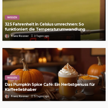
WISSEN
325 Fahrenheit in Celsius umrechnen: So
funktioniert die Temperaturumwandlung
Franz Rosner
3 Tagen ago
WISSEN
Das Pumpkin Spice Café: Ein Herbstgenuss für
Kaffeeliebhaber
Franz Rosner
5 Tagen ago