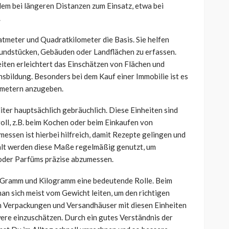
em bei längeren Distanzen zum Einsatz, etwa bei
.
tmeter und Quadratkilometer die Basis. Sie helfen
undstücken, Gebäuden oder Landflächen zu erfassen.
ten erleichtert das Einschätzen von Flächen und
hsbildung. Besonders bei dem Kauf einer Immobilie ist es
atmetern anzugeben.
liter hauptsächlich gebräuchlich. Diese Einheiten sind
oll, z.B. beim Kochen oder beim Einkaufen von
ssen ist hierbei hilfreich, damit Rezepte gelingen und
lt werden diese Maße regelmäßig genutzt, um
 oder Parfüms präzise abzumessen.
 Gramm und Kilogramm eine bedeutende Rolle. Beim
an sich meist vom Gewicht leiten, um den richtigen
n Verpackungen und Versandhäuser mit diesen Einheiten
re einzuschätzen. Durch ein gutes Verständnis der