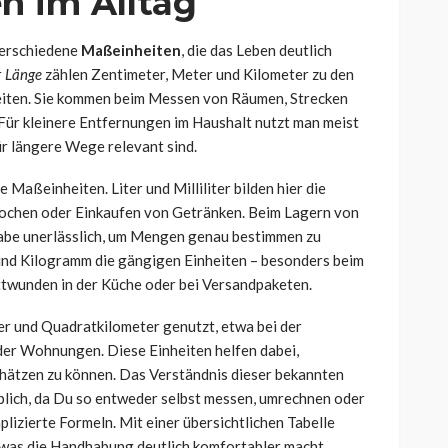
n im Alltag
verschiedene
Maßeinheiten
, die das Leben deutlich
r
Länge
zählen Zentimeter, Meter und Kilometer zu den
iten. Sie kommen beim Messen von Räumen, Strecken
ür kleinere Entfernungen im Haushalt nutzt man meist
r längere Wege relevant sind.
e Maßeinheiten. Liter und Milliliter bilden hier die
Kochen oder Einkaufen von Getränken. Beim Lagern von
ngabe unerlässlich, um Mengen genau bestimmen zu
nd Kilogramm die gängigen Einheiten – besonders beim
ttwunden in der Küche oder bei Versandpaketen.
 und Quadratkilometer genutzt, etwa bei der
r Wohnungen. Diese Einheiten helfen dabei,
hätzen zu können. Das Verständnis dieser bekannten
blich, da Du so entweder selbst messen, umrechnen oder
lizierte Formeln. Mit einer übersichtlichen Tabelle
 was die Handhabung deutlich komfortabler macht.