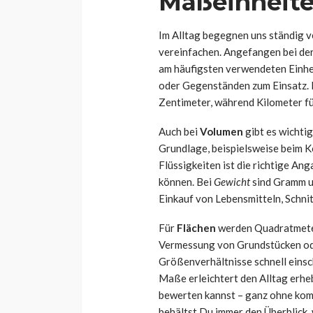
Maßeinheite
Im Alltag begegnen uns ständig 
vereinfachen. Angefangen bei de
am häufigsten verwendeten Einhe
oder Gegenständen zum Einsatz. F
Zentimeter, während Kilometer fü
Auch bei
Volumen
gibt es wichtig
Grundlage, beispielsweise beim 
Flüssigkeiten ist die richtige A
können. Bei
Gewicht
sind Gramm u
Einkauf von Lebensmitteln, Schni
Für
Flächen
werden Quadratmeter
Vermessung von Grundstücken ode
Größenverhältnisse schnell einsc
Maße erleichtert den Alltag erhe
bewerten kannst – ganz ohne komp
behältst Du immer den Überblick,