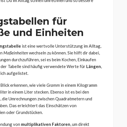
st Du im Alltag schnell umrechnen und so bessere
tabellen für
e und Einheiten
gstabelle
ist eine wertvolle Unterstützung im Alltag,
en
Maßeinheiten
wechseln zu können. Sie hilft dir dabei,
ungen durchzuführen, sei es beim Kochen, Einkaufen
 der Tabelle sind häufig verwendete Werte für
Längen
,
ich aufgelistet.
Blick erkennen, wie viele
Gramm
in einem Kilogramm
liter
in einem Liter stecken. Ebenso ist es bei den
ch, die Umrechnungen zwischen Quadratmetern und
ben. Das erleichtert das Einschätzen von
ien oder Grundstücken.
wendung von
multiplikativen Faktoren
, um direkt