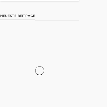
NEUESTE BEITRÄGE
WISSEN
325 Fahrenheit in Celsius
umrechnen: So funktioniert
die