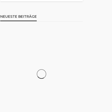
NEUESTE BEITRÄGE
WISSEN
325 Fahrenheit in Celsius
umrechnen: So funktioniert
die