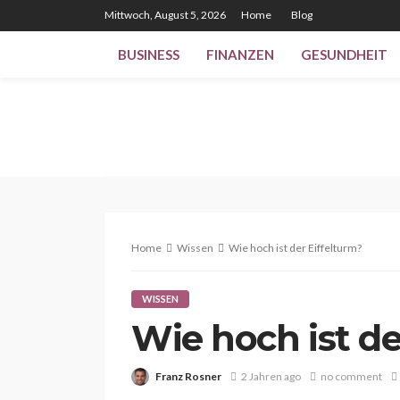
Mittwoch, August 5, 2026
Home
Blog
BUSINESS
FINANZEN
GESUNDHEIT
Home
Wissen
Wie hoch ist der Eiffelturm?
WISSEN
Wie hoch ist de
Franz Rosner
2 Jahren ago
no comment