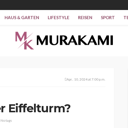
HAUS & GARTEN
LIFESTYLE
REISEN
SPORT
T
Apr.. 10, 2024 at 7:00 p.m.
r Eiffelturm?
No tags