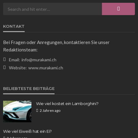
funktioniert die Temperaturumwandlung
Franz Rosner
4 Tagen ago
18
KONTAKT
Bei Fragen oder Anregungen, kontaktieren Sie unser
Redaktionsteam:
Email:
info@murakami.ch
Website:
www.murakami.ch
WISSEN
BELIEBTESTE BEITRÄGE
Das Pumpkin Spice Café: Ein Herbstgenuss für
Kaffeeliebhaber
Wie viel kostet ein Lamborghini?
Franz Rosner
6 Tagen ago
16
2 Jahren ago
Wie viel Eiweiß hat ein Ei?