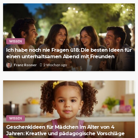
WISSEN
Ich habe noch nie Fragen ü18: Die besten Ideen für
einen unterhaltsamen Abend mit Freunden
Franz Rosner
2 Wochen ago
WISSEN
Geschenkideen für Mädchen im Alter von 4
Jahren: Kreative und pädagogische Vorschläge