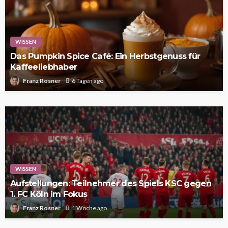
WISSEN
Das Pumpkin Spice Café: Ein Herbstgenuss für
Kaffeeliebhaber
Franz Rosner
6 Tagen ago
WISSEN
Aufstellungen: Teilnehmer des Spiels KSC gegen
1. FC Köln im Fokus
Franz Rosner
1 Woche ago