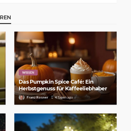
EREN
WISSEN
Das Pumpkin Spice Café: Ein
Herbstgenuss für Kaffeeliebhaber
Franz Rosner
4 Tagen ago