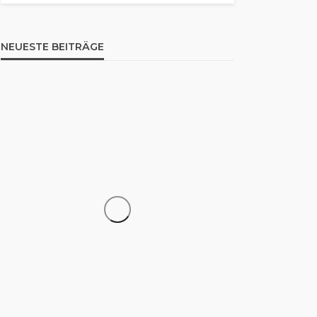
NEUESTE BEITRÄGE
WISSEN
325 Fahrenheit in Celsius
umrechnen: So funktioniert
die