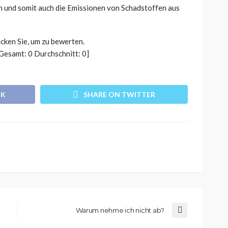
n und somit auch die Emissionen von Schadstoffen aus
icken Sie, um zu bewerten.
[Gesamt:
0
Durchschnitt:
0
]
OK
SHARE ON TWITTER
Warum nehme ich nicht ab?