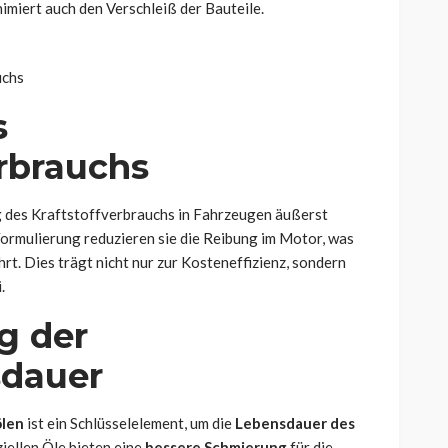
imiert auch den Verschleiß der Bauteile.
s
erbrauchs
ng des Kraftstoffverbrauchs in Fahrzeugen äußerst
 Formulierung reduzieren sie die Reibung im Motor, was
hrt. Dies trägt nicht nur zur Kosteneffizienz, sondern
.
g der
sdauer
ölen
ist ein Schlüsselelement, um die
Lebensdauer des
iellen Öle bieten eine
bessere Schmierung
für die