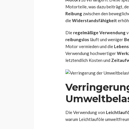
Motorteile, was dazu beiträgt, d
Reibung
zwischen den bewegliche
die
Widerstandsfähigkeit
erhöh
Die
regelmäßige Verwendung
v
reibungslos
läuft und weniger
Be
Motor vermieden und die
Lebens
Verwendung hochwertiger
Werk
letztendlich Kosten und
Zeitauf
Verringerun
Umweltbela
Die Verwendung von
Leichtlauf
warum Leichtlauföle umweltfreund