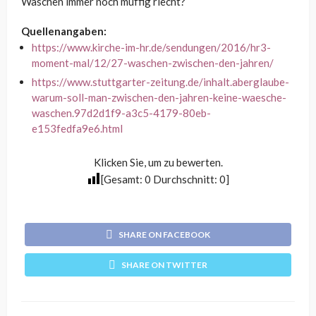
Waschen immer noch muffig riecht?
Quellenangaben:
https://www.kirche-im-hr.de/sendungen/2016/hr3-
moment-mal/12/27-waschen-zwischen-den-jahren/
https://www.stuttgarter-zeitung.de/inhalt.aberglaube-
warum-soll-man-zwischen-den-jahren-keine-waesche-
waschen.97d2d1f9-a3c5-4179-80eb-
e153fedfa9e6.html
Klicken Sie, um zu bewerten.
[Gesamt:
0
Durchschnitt:
0
]
SHARE ON FACEBOOK
SHARE ON TWITTER