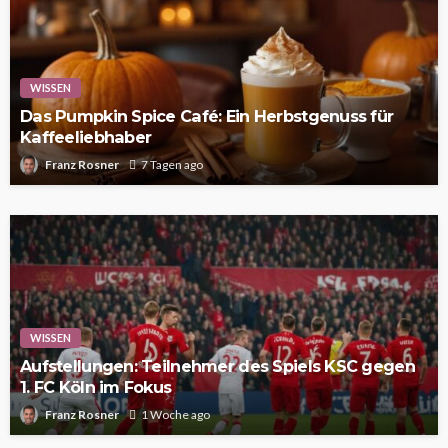
WISSEN
Das Pumpkin Spice Café: Ein Herbstgenuss für
Kaffeeliebhaber
Franz Rosner
7 Tagen ago
WISSEN
Aufstellungen: Teilnehmer des Spiels KSC gegen
1. FC Köln im Fokus
Franz Rosner
1 Woche ago