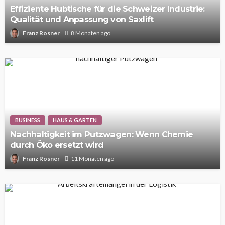
Effiziente Hubtische für die Schweizer Industrie:
Qualität und Anpassung von Saxlift
Franz Rosner
8 Monaten ago
BUSINESS
HAUS & GARTEN
Nachhaltigkeit im Putzwagen: Wenn Chemie
durch Öko ersetzt wird
Franz Rosner
11 Monaten ago