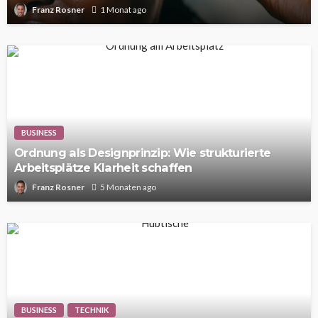
Franz Rosner
1 Monat ago
BUSINESS
Ordnung als Designprinzip: Wie strukturierte
Arbeitsplätze Klarheit schaffen
Franz Rosner
5 Monaten ago
BUSINESS
TECHNIK