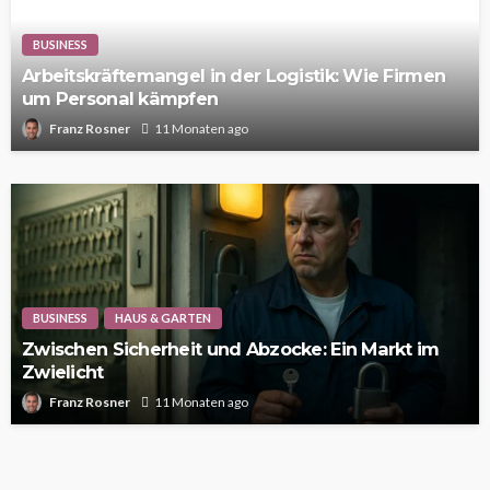
BUSINESS
Arbeitskräftemangel in der Logistik: Wie Firmen
um Personal kämpfen
Franz Rosner
11 Monaten ago
BUSINESS
HAUS & GARTEN
Zwischen Sicherheit und Abzocke: Ein Markt im
Zwielicht
Franz Rosner
11 Monaten ago