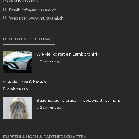
Email:
info@murakami.ch
Website:
www.murakami.ch
WISSEN
BELIEBTESTE BEITRÄGE
Aufstellungen: Teilnehmer des Spiels KSC gegen
1. FC Köln im Fokus
Wie viel kostet ein Lamborghini?
Franz Rosner
7 Tagen ago
28
2 Jahren ago
Wie viel Eiweiß hat ein Ei?
2 Jahren ago
Bauchspeicheldrüsenkrebs: wie stirbt man?
2 Jahren ago
WISSEN
Ich habe noch nie Fragen ü18: Die besten Ideen für
EMPFEHLUNGEN & PARTNERSCHAFTEN