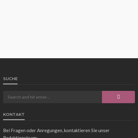
funktioniert die Temperaturumwandlung
Franz Rosner
3 Tagen ago
16
SUCHE
WISSEN
Das Pumpkin Spice Café: Ein Herbstgenuss für
Kaffeeliebhaber
Franz Rosner
5 Tagen ago
16
KONTAKT
Bei Fragen oder Anregungen, kontaktieren Sie unser
Redaktionsteam: