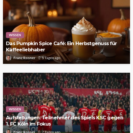
WISSEN
Das Pumpkin Spice Café: Ein Herbstgenuss für
Kaffeeliebhaber
Franz Rosner
5 Tagen ago
WISSEN
Aufstellungen: Teilnehmer des Spiels KSC gegen
1. FC Köln im Fokus
Franz Rosner
7 Tagen ago