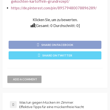
gekochten-kartoffeln-grundrezept/
https://de.pinterest.com/pin/89579480078896289/
Klicken Sie, um zu bewerten.
[Gesamt:
0
Durchschnitt:
0
]
SHARE ON FACEBOOK
SHARE ON TWITTER
ADD A COMMENT
Was tun gegen Mücken im Zimmer:
Effektive Tipps für eine mückenfreie Nacht