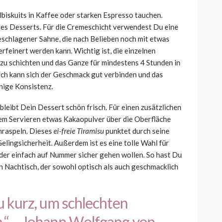
elbiskuits in Kaffee oder starken Espresso tauchen.
 des Desserts. Für die Cremeschicht verwendest Du eine
chlagener Sahne, die nach Belieben noch mit etwas
feinert werden kann. Wichtig ist, die einzelnen
 zu schichten und das Ganze für mindestens 4 Stunden in
rch kann sich der Geschmack gut verbinden und das
nige Konsistenz.
leibt Dein Dessert schön frisch. Für einen zusätzlichen
em Servieren etwas Kakaopulver über die Oberfläche
nraspeln. Dieses
ei-freie Tiramisu
punktet durch seine
lingsicherheit. Außerdem ist es eine tolle Wahl für
 oder einfach auf Nummer sicher gehen wollen. So hast Du
 Nachtisch, der sowohl optisch als auch geschmacklich
u kurz, um schlechten
.“ – Johann Wolfgang von