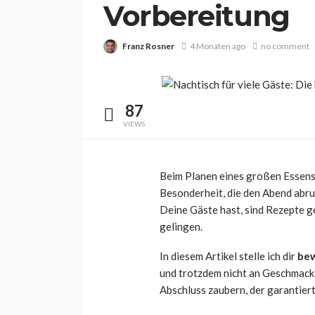
Vorbereitung
Franz Rosner
4 Monaten ago
no comment
87
VIEWS
Beim Planen eines großen Essens 
Besonderheit, die den Abend abrun
Deine Gäste hast, sind Rezepte ge
gelingen.
WISSEN
In diesem Artikel stelle ich dir
bew
Ich habe noch nie
und trotzdem nicht an Geschmack 
ü18: Die besten Id
Abschluss zaubern, der garantiert
einen unterhalts