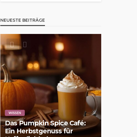
NEUESTE BEITRÄGE
WISSEN
WISSEN
Das Pumpkin Spice Café:
Aufstell
Ein Herbstgenuss für
des Spiel