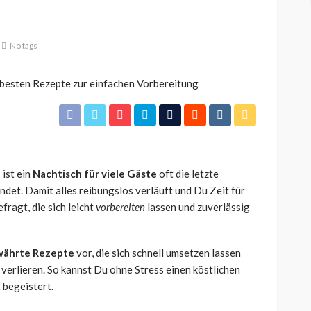
No tags
ist ein
Nachtisch für viele Gäste
oft die letzte
det. Damit alles reibungslos verläuft und Du Zeit für
fragt, die sich leicht
vorbereiten
lassen und zuverlässig
WISSEN
ährte Rezepte
vor, die sich schnell umsetzen lassen
 Fragen
325 Fahrenheit in Celsius
verlieren. So kannst Du ohne Stress einen köstlichen
een für
umrechnen: So funktioniert
 begeistert.
amen
die