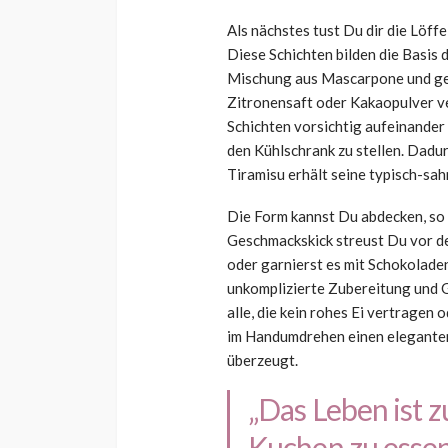
Als nächstes tust Du dir die Löff
Diese Schichten bilden die Basis
Mischung aus Mascarpone und ges
Zitronensaft oder Kakaopulver ver
Schichten vorsichtig aufeinander
den Kühlschrank zu stellen. Dadu
Tiramisu erhält seine typisch-sah
Die Form kannst Du abdecken, so b
Geschmackskick streust Du vor d
oder garnierst es mit Schokolade
unkomplizierte Zubereitung und Ge
alle, die kein rohes Ei vertragen
im Handumdrehen einen eleganten
überzeugt.
„Das Leben ist z
Kuchen zu essen