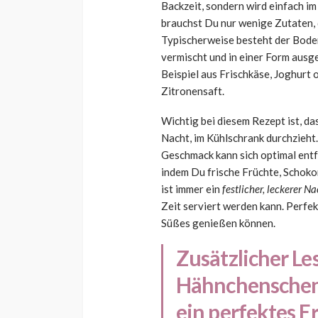
Backzeit, sondern wird einfach im
brauchst Du nur wenige Zutaten, 
Typischerweise besteht der Boden
vermischt und in einer Form ausg
Beispiel aus Frischkäse, Joghurt o
Zitronensaft.
Wichtig bei diesem Rezept ist, d
Nacht, im Kühlschrank durchzieht.
Geschmack kann sich optimal entfa
indem Du frische Früchte, Schoko
ist immer ein
festlicher, leckerer N
Zeit serviert werden kann. Perfek
Süßes genießen können.
Zusätzlicher Le
Hähnchenschenk
ein perfektes E