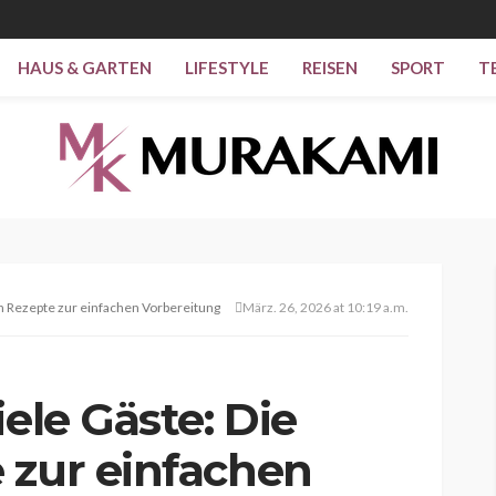
HAUS & GARTEN
LIFESTYLE
REISEN
SPORT
T
en Rezepte zur einfachen Vorbereitung
März. 26, 2026 at 10:19 a.m.
iele Gäste: Die
 zur einfachen