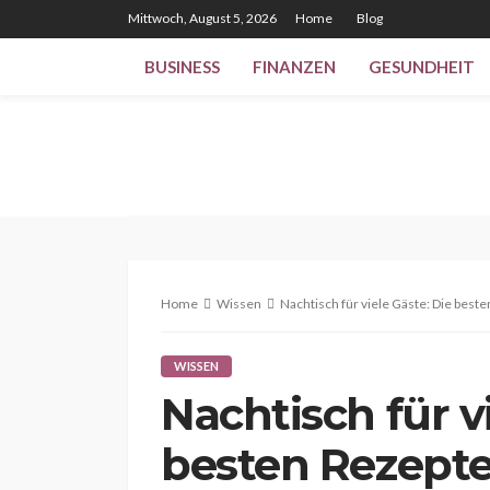
Mittwoch, August 5, 2026
Home
Blog
BUSINESS
FINANZEN
GESUNDHEIT
Home
Wissen
Nachtisch für viele Gäste: Die best
WISSEN
Nachtisch für v
besten Rezepte