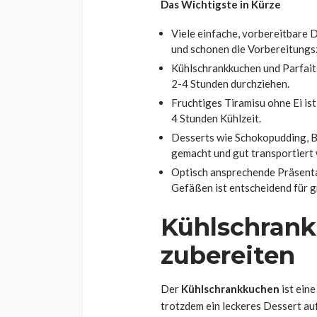
Abend mit Freun
Das Wichtigste in Kürze
Franz Rosner
1 Woche ago
Viele einfache, vorbereitbare 
und schonen die Vorbereitungsz
Kühlschrankkuchen und Parfait
2-4 Stunden durchziehen.
Fruchtiges Tiramisu ohne Ei ist
4 Stunden Kühlzeit.
Desserts wie Schokopudding, B
gemacht und gut transportiert
Optisch ansprechende Präsenta
Gefäßen ist entscheidend für 
Kühlschrank
zubereiten
Der
Kühlschrankkuchen
ist ein
trotzdem ein leckeres Dessert auf