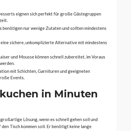
den
Temperaturumwandlung
19
Franz Rosner
2 Tagen ago
15
Desserts eignen sich perfekt für große Gästegruppen
eit.
s benötigen nur wenige Zutaten und sollten mindestens
 eine sichere, unkomplizierte Alternative mit mindestens
aiser und Mousse können schnell zubereitet, im Voraus
 werden.
tion mit Schichten, Garnituren und geeigneten
große Events.
kuchen in Minuten
e großartige Lösung, wenn es schnell gehen soll und
 den Tisch kommen soll. Er benötigt keine lange