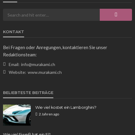
325 Fahrenheit in Celsius umrechnen: So
funktioniert die Temperaturumwandlung
Franz Rosner
4 Tagen ago
18
KONTAKT
Bei Fragen oder Anregungen, kontaktieren Sie unser
Redaktionsteam:
Email:
info@murakami.ch
Website:
www.murakami.ch
WISSEN
BELIEBTESTE BEITRÄGE
Das Pumpkin Spice Café: Ein Herbstgenuss für
Kaffeeliebhaber
Wie viel kostet ein Lamborghini?
Franz Rosner
6 Tagen ago
16
2 Jahren ago
Wie viel Eiweiß hat ein Ei?