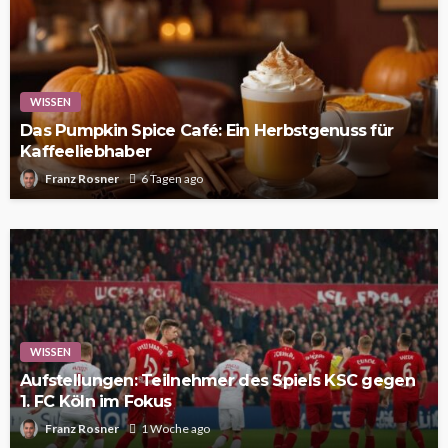
WISSEN
Das Pumpkin Spice Café: Ein Herbstgenuss für
Kaffeeliebhaber
Franz Rosner
6 Tagen ago
WISSEN
Aufstellungen: Teilnehmer des Spiels KSC gegen
1. FC Köln im Fokus
Franz Rosner
1 Woche ago