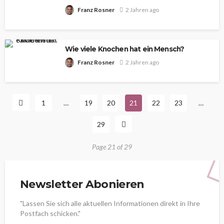
Franz Rosner
2 Jahren ago
Wie viele Knochen hat ein Mensch?
Franz Rosner
2 Jahren ago
1
…
19
20
21
22
23
…
29
Page 21 of 29
Newsletter Abonieren
"Lassen Sie sich alle aktuellen Informationen direkt in Ihre
Postfach schicken."