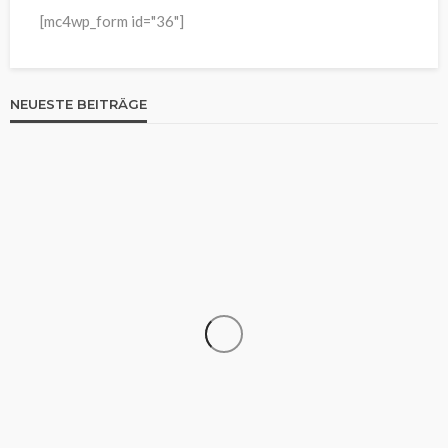
[mc4wp_form id="36"]
NEUESTE BEITRÄGE
WISSEN
Filme und Serien von Sebastian Stan: Ein Blick auf
seine beeindruckende Karriere und besten Rollen
Franz Rosner
14 Stunden ago
4