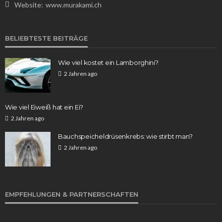
Website:
www.murakami.ch
WISSEN
BELIEBTESTE BEITRÄGE
Das Pumpkin Spice Café: Ein Herbstgenuss für
Kaffeeliebhaber
Wie viel kostet ein Lamborghini?
Franz Rosner
6 Tagen ago
16
2 Jahren ago
Wie viel Eiweiß hat ein Ei?
2 Jahren ago
Bauchspeicheldrüsenkrebs: wie stirbt man?
2 Jahren ago
WISSEN
Aufstellungen: Teilnehmer des Spiels KSC gegen
EMPFEHLUNGEN & PARTNERSCHAFTEN
1. FC Köln im Fokus
Franz Rosner
1 Woche ago
29