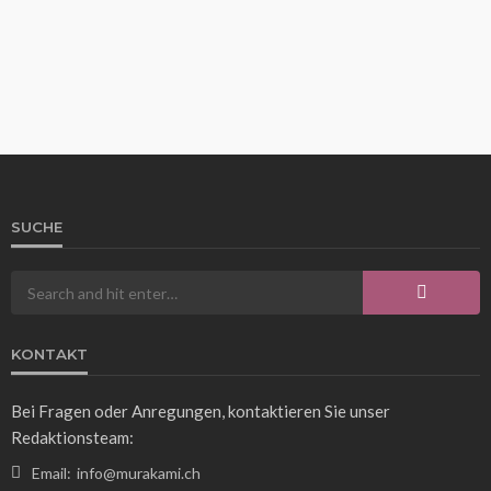
SUCHE
WISSEN
325 Fahrenheit in Celsius umrechnen: So
funktioniert die Temperaturumwandlung
Franz Rosner
4 Tagen ago
17
KONTAKT
Bei Fragen oder Anregungen, kontaktieren Sie unser
Redaktionsteam:
Email:
info@murakami.ch