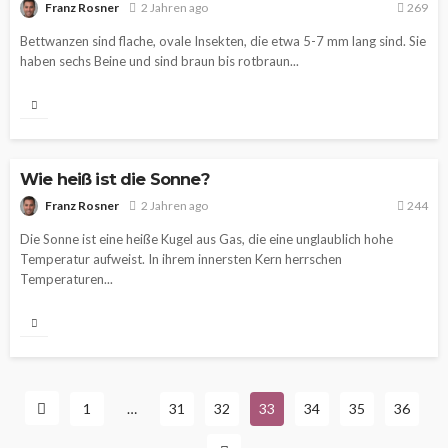
Franz Rosner
2 Jahren ago
269
Bettwanzen sind flache, ovale Insekten, die etwa 5-7 mm lang sind. Sie
haben sechs Beine und sind braun bis rotbraun...
Wie heiß ist die Sonne?
Franz Rosner
2 Jahren ago
244
Die Sonne ist eine heiße Kugel aus Gas, die eine unglaublich hohe
Temperatur aufweist. In ihrem innersten Kern herrschen
Temperaturen...
1
…
31
32
33
34
35
36